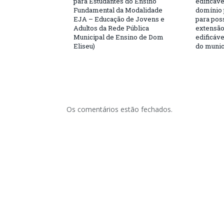
para Estudantes do Ensino
edificáve
Fundamental da Modalidade
domínio 
EJA – Educação de Jovens e
para poss
Adultos da Rede Pública
extensão
Municipal de Ensino de Dom
edificáve
Eliseu)
do munic
Os comentários estão fechados.