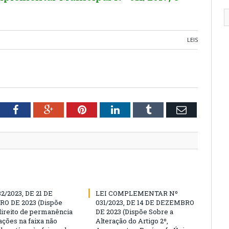
LEIS
tter
Facebook
Google+
Pinterest
LinkedIn
Tumblr
Email
32/2023, DE 21 DE
LEI COMPLEMENTAR Nº
O DE 2023 (Dispõe
031/2023, DE 14 DE DEZEMBRO
direito de permanência
DE 2023 (Dispõe Sobre a
ações na faixa não
Alteração do Artigo 2º,