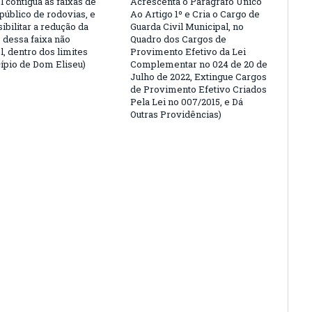
l contígua às faixas de
Acrescenta o Parágrafo Único
público de rodovias, e
Ao Artigo 1º e Cria o Cargo de
ibilitar a redução da
Guarda Civil Municipal, no
 dessa faixa não
Quadro dos Cargos de
l, dentro dos limites
Provimento Efetivo da Lei
ípio de Dom Eliseu)
Complementar no 024 de 20 de
Julho de 2022, Extingue Cargos
de Provimento Efetivo Criados
Pela Lei no 007/2015, e Dá
Outras Providências)