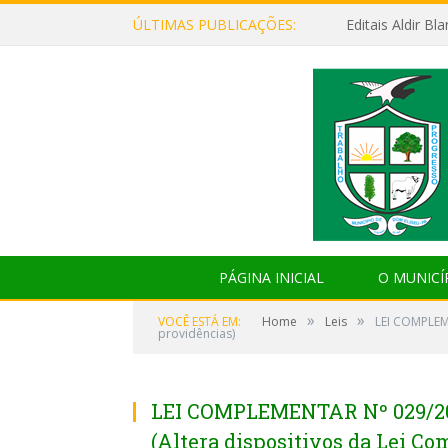
ÚLTIMAS PUBLICAÇÕES:
Editais Aldir B
PÁGINA INICIAL
O MUNICÍ
»
»
VOCÊ ESTÁ EM:
Home
Leis
LEI COMPLEM
providências)
LEI COMPLEMENTAR Nº 029/20
(Altera dispositivos da Lei C