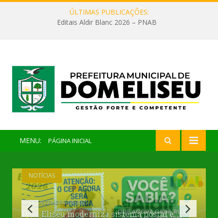
ÚLTIMAS PUBLICAÇÕES:
Editais Aldir Blanc 2026 – PNAB
MENU:
PÁGINA INICIAL
NOTÍCIAS
16 DE DEZEMBRO DE 2025
Dom Eliseu moderniza sistema postal e
Dom Eliseu Realizará Importante Evento