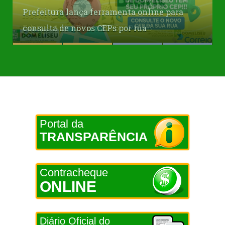
Prefeitura lança ferramenta online para
1ª Audiência Publica para Revisão do Plano
Sobre o Futuro Urbano: Cidades Inteligentes,
Editais Aldir Blanc 2026 – PNAB
consulta de novos CEPs por rua
Diretor
Resilientes e Blockchain
Portal da
TRANSPARÊNCIA
Contracheque
ONLINE
Diário Oficial do