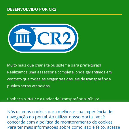
DESENVOLVIDO POR CR2
Muito mais que
criar site
ou
sistema para prefeituras
!
Realizamos uma
assessoria
completa, onde garantimos em
contrato que todas as exigências das
leis de transparência
pública
serão atendidas.
Conheça o
PNTP
e o
Radar da Transparência Pública
Nós usamos cookies para melhorar sua experiência de
navegação no portal. Ao utilizar nosso portal, você
concorda com a política de monitoramento de cookies.
Para ter mais informações sobre como isso é feito, acesse
Todos os direitos reservados a Prefeitura Municipal de Dom