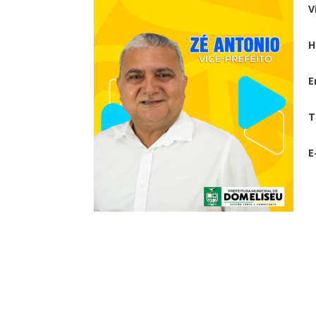
V
H
E
T
E