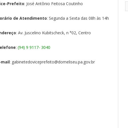
ice-Prefeito
: José Antônio Feitosa Coutinho
orário de Atendimento
: Segunda a Sexta das 08h às 14h
ndereço
: Av. Juscelino Kubitscheck, n °02, Centro
elefone
:
(94) 9 9117- 3040
-mail
: gabinetedoviceprefeito@domeliseu.pa.gov.br