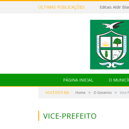
ÚLTIMAS PUBLICAÇÕES:
Editais Aldir B
PÁGINA INICIAL
O MUNICÍ
»
»
VOCÊ ESTÁ EM:
Home
O Governo
Vice-
VICE-PREFEITO