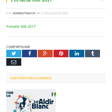
POR
ADMINISTRADOR
EM
21 DE JULHO DE 2020
Portaria 568-2017
COMPARTILHAR:
Twitter
Facebook
Google+
Pinterest
LinkedIn
Tumblr
Email
CONTEÚDO RELACIONADO