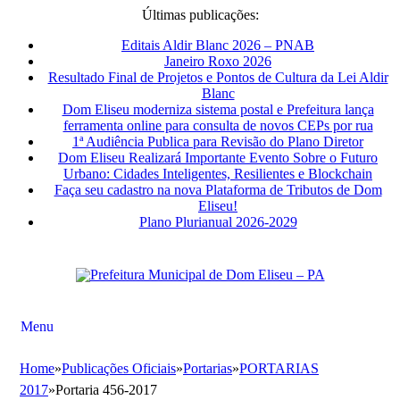
Últimas publicações:
Editais Aldir Blanc 2026 – PNAB
Janeiro Roxo 2026
Resultado Final de Projetos e Pontos de Cultura da Lei Aldir
Blanc
Dom Eliseu moderniza sistema postal e Prefeitura lança
ferramenta online para consulta de novos CEPs por rua
1ª Audiência Publica para Revisão do Plano Diretor
Dom Eliseu Realizará Importante Evento Sobre o Futuro
Urbano: Cidades Inteligentes, Resilientes e Blockchain
Faça seu cadastro na nova Plataforma de Tributos de Dom
Eliseu!
Plano Plurianual 2026-2029
Menu
Home
»
Publicações Oficiais
»
Portarias
»
PORTARIAS
2017
»
Portaria 456-2017