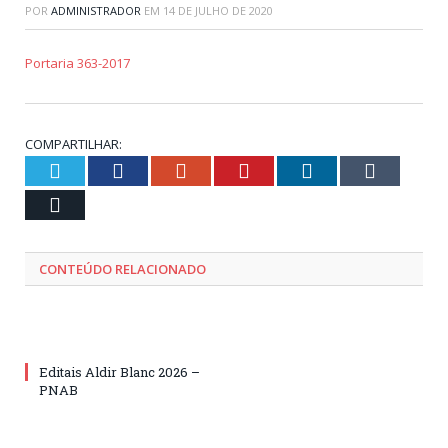
POR
ADMINISTRADOR
EM
14 DE JULHO DE 2020
Portaria 363-2017
COMPARTILHAR:
Twitter
Facebook
Google+
Pinterest
LinkedIn
Tumblr
Email
CONTEÚDO RELACIONADO
Editais Aldir Blanc 2026 –
PNAB