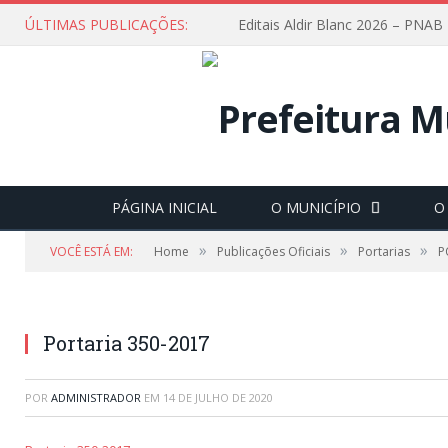
ÚLTIMAS PUBLICAÇÕES:
Editais Aldir Blanc 2026 – PNAB
PÁGINA INICIAL
O MUNICÍPIO
O
»
»
»
VOCÊ ESTÁ EM:
Home
Publicações Oficiais
Portarias
P
Portaria 350-2017
POR
ADMINISTRADOR
EM
14 DE JULHO DE 2020