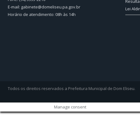
Resulta
E-mail: gabinete@domeliseu.pa.gov.br
Lei Aldi
Horário de atendimento: 08h às 14h
Todos os direitos reservados a Prefeitura Municipal de Dom Eliseu.
Manage consent