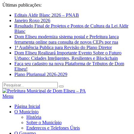
Últimas publicações:
Editais Aldir Blanc 2026 – PNAB
Janeiro Roxo 2026
Resultado Final de Projetos e Pontos de Cultura da Lei Aldir
Blanc
Dom Eliseu moderniza sistema postal e Prefeitura lança
ferramenta online para consulta de novos CEPs por rua
1ª Audiência Publica para Revisão do Plano Diretor
Dom Eliseu Realizará Importante Evento Sobre o Futuro
Urbano: Cidades Inteligentes, Resilientes e Blockchain
Faça seu cadastro na nova Plataforma de Tributos de Dom
Eliseu!
Plano Plurianual 2026-2029
Menu
Página Inicial
O Município
História
Sobre o Município
Endereços e Telefones Úteis
O Governo