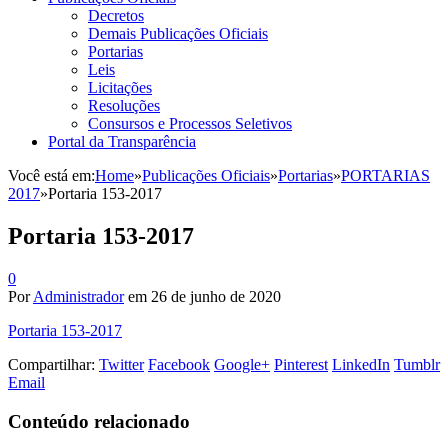
Decretos
Demais Publicações Oficiais
Portarias
Leis
Licitações
Resoluções
Consursos e Processos Seletivos
Portal da Transparência
Você está em:
Home
»
Publicações Oficiais
»
Portarias
»
PORTARIAS
2017
»
Portaria 153-2017
Portaria 153-2017
0
Por
Administrador
em
26 de junho de 2020
Portaria 153-2017
Compartilhar:
Twitter
Facebook
Google+
Pinterest
LinkedIn
Tumblr
Email
Conteúdo relacionado