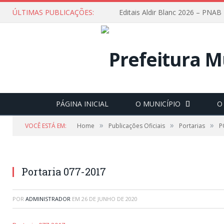
ÚLTIMAS PUBLICAÇÕES:
Editais Aldir Blanc 2026 – PNAB
PÁGINA INICIAL
O MUNICÍPIO
O
»
»
»
VOCÊ ESTÁ EM:
Home
Publicações Oficiais
Portarias
P
Portaria 077-2017
POR
ADMINISTRADOR
EM
26 DE JUNHO DE 2020