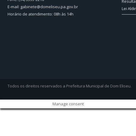
Resulta
E-mail: gabinete@domeliseu.pa.gov.br
Lei Aldi
Horário de atendimento: 08h às 14h
Todos os direitos reservados a Prefeitura Municipal de Dom Eliseu.
Manage consent