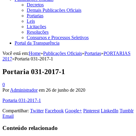
Decretos
Demais Publicações Oficiais
Portarias
Leis
Licitações
Resoluções
Consursos e Processos Seletivos
Portal da Transparência
Você está em:
Home
»
Publicações Oficiais
»
Portarias
»
PORTARIAS
2017
»
Portaria 031-2017-1
Portaria 031-2017-1
0
Por
Administrador
em
26 de junho de 2020
Portaria 031-2017-1
Compartilhar:
Twitter
Facebook
Google+
Pinterest
LinkedIn
Tumblr
Email
Conteúdo relacionado