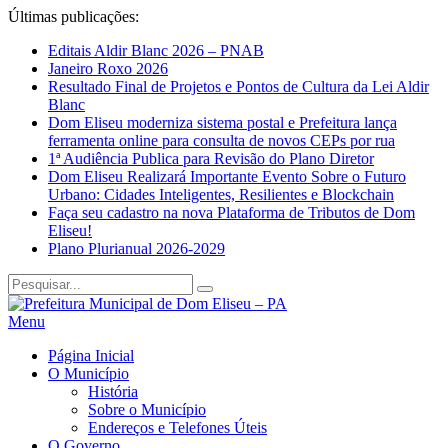
Últimas publicações:
Editais Aldir Blanc 2026 – PNAB
Janeiro Roxo 2026
Resultado Final de Projetos e Pontos de Cultura da Lei Aldir
Blanc
Dom Eliseu moderniza sistema postal e Prefeitura lança
ferramenta online para consulta de novos CEPs por rua
1ª Audiência Publica para Revisão do Plano Diretor
Dom Eliseu Realizará Importante Evento Sobre o Futuro
Urbano: Cidades Inteligentes, Resilientes e Blockchain
Faça seu cadastro na nova Plataforma de Tributos de Dom
Eliseu!
Plano Plurianual 2026-2029
Menu
Página Inicial
O Município
História
Sobre o Município
Endereços e Telefones Úteis
O Governo