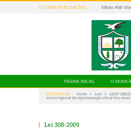
ÚLTIMAS PUBLICAÇÕES:
Editais Aldir B
PÁGINA INICIAL
O MUNICÍ
»
»
VOCÊ ESTÁ EM:
Home
Leis
LEI N° 308/2
microrregional de representação oficial dos munic
Lei 308-2009