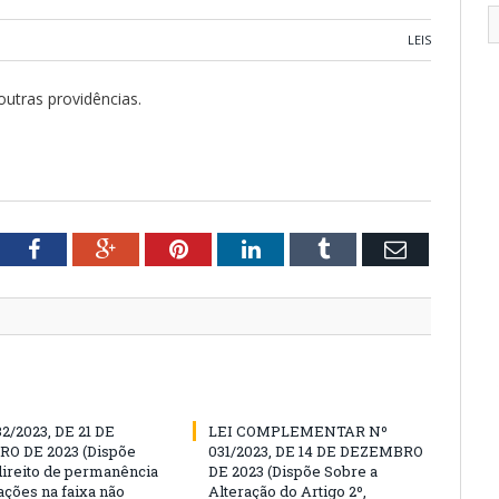
LEIS
utras providências.
tter
Facebook
Google+
Pinterest
LinkedIn
Tumblr
Email
32/2023, DE 21 DE
LEI COMPLEMENTAR Nº
O DE 2023 (Dispõe
031/2023, DE 14 DE DEZEMBRO
direito de permanência
DE 2023 (Dispõe Sobre a
ações na faixa não
Alteração do Artigo 2º,