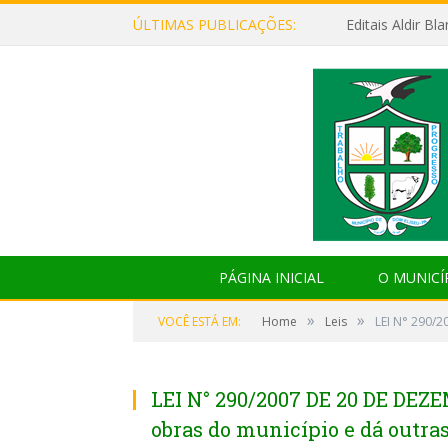
ÚLTIMAS PUBLICAÇÕES:
Editais Aldir B
PÁGINA INICIAL
O MUNICÍ
»
»
VOCÊ ESTÁ EM:
Home
Leis
LEI N° 290/2
LEI N° 290/2007 DE 20 DE DEZE
obras do município e dá outra