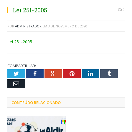
Lei 251-2005
0
POR
ADMINISTRADOR
EM
3 DE NOVEMBRO DE 2020
Lei 251-2005
COMPARTILHAR:
Twitter
Facebook
Google+
Pinterest
LinkedIn
Tumblr
Email
CONTEÚDO RELACIONADO