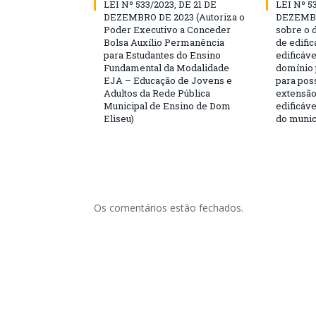
LEI Nº 533/2023, DE 21 DE
LEI Nº 5
DEZEMBRO DE 2023 (Autoriza o
DEZEMBR
Poder Executivo a Conceder
sobre o 
Bolsa Auxílio Permanência
de edific
para Estudantes do Ensino
edificáve
Fundamental da Modalidade
domínio 
EJA – Educação de Jovens e
para poss
Adultos da Rede Pública
extensão
Municipal de Ensino de Dom
edificáve
Eliseu)
do munic
Os comentários estão fechados.