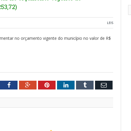
53,72)
LEIS
lementar no orçamento vigente do município no valor de R$
tter
Facebook
Google+
Pinterest
LinkedIn
Tumblr
Email