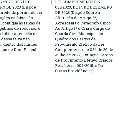
32/2023, DE 21 DE
LEI COMPLEMENTAR Nº
O DE 2023 (Dispõe
031/2023, DE 14 DE DEZEMBRO
direito de permanência
DE 2023 (Dispõe Sobre a
ações na faixa não
Alteração do Artigo 2º,
l contígua às faixas de
Acrescenta o Parágrafo Único
público de rodovias, e
Ao Artigo 1º e Cria o Cargo de
ibilitar a redução da
Guarda Civil Municipal, no
 dessa faixa não
Quadro dos Cargos de
l, dentro dos limites
Provimento Efetivo da Lei
ípio de Dom Eliseu)
Complementar no 024 de 20 de
Julho de 2022, Extingue Cargos
de Provimento Efetivo Criados
Pela Lei no 007/2015, e Dá
Outras Providências)