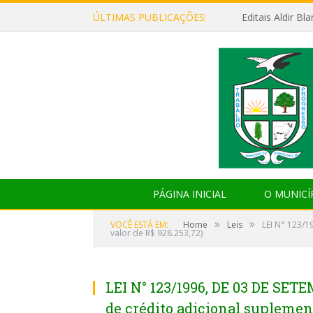
ÚLTIMAS PUBLICAÇÕES:
Editais Aldir B
PÁGINA INICIAL
O MUNICÍ
»
»
VOCÊ ESTÁ EM:
Home
Leis
LEI N° 123/1
valor de R$ 928.253,72)
LEI N° 123/1996, DE 03 DE SET
de crédito adicional supleme