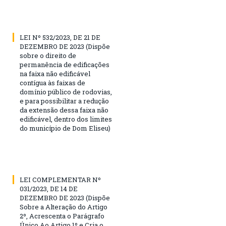
LEI Nº 532/2023, DE 21 DE
DEZEMBRO DE 2023 (Dispõe
sobre o direito de
permanência de edificações
na faixa não edificável
contígua às faixas de
domínio público de rodovias,
e para possibilitar a redução
da extensão dessa faixa não
edificável, dentro dos limites
do município de Dom Eliseu)
LEI COMPLEMENTAR Nº
031/2023, DE 14 DE
DEZEMBRO DE 2023 (Dispõe
Sobre a Alteração do Artigo
2º, Acrescenta o Parágrafo
Único Ao Artigo 1º e Cria o