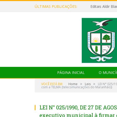
ÚLTIMAS PUBLICAÇÕES:
Editais Aldir B
PÁGINA INICIAL
O MUNICÍ
»
»
VOCÊ ESTÁ EM:
Home
Leis
LEI N° 025/1
com a TELMA (telecomunicações do Maranhão))
LEI N° 025/1990, DE 27 DE AGOS
executivo municipal à firmar