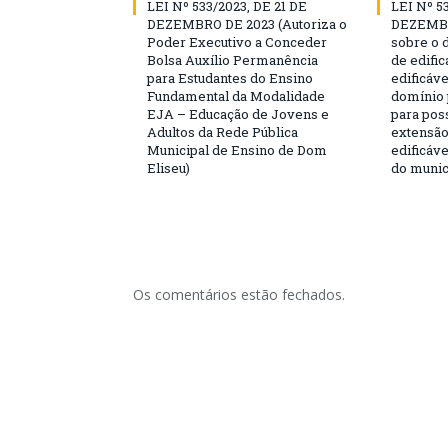
LEI Nº 533/2023, DE 21 DE
LEI Nº 5
DEZEMBRO DE 2023 (Autoriza o
DEZEMBR
Poder Executivo a Conceder
sobre o 
Bolsa Auxílio Permanência
de edific
para Estudantes do Ensino
edificáve
Fundamental da Modalidade
domínio 
EJA – Educação de Jovens e
para poss
Adultos da Rede Pública
extensão
Municipal de Ensino de Dom
edificáve
Eliseu)
do munic
Os comentários estão fechados.