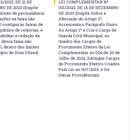
32/2023, DE 21 DE
LEI COMPLEMENTAR Nº
O DE 2023 (Dispõe
031/2023, DE 14 DE DEZEMBRO
direito de permanência
DE 2023 (Dispõe Sobre a
ações na faixa não
Alteração do Artigo 2º,
l contígua às faixas de
Acrescenta o Parágrafo Único
público de rodovias, e
Ao Artigo 1º e Cria o Cargo de
ibilitar a redução da
Guarda Civil Municipal, no
 dessa faixa não
Quadro dos Cargos de
l, dentro dos limites
Provimento Efetivo da Lei
ípio de Dom Eliseu)
Complementar no 024 de 20 de
Julho de 2022, Extingue Cargos
de Provimento Efetivo Criados
Pela Lei no 007/2015, e Dá
Outras Providências)