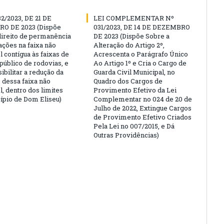
32/2023, DE 21 DE
LEI COMPLEMENTAR Nº
O DE 2023 (Dispõe
031/2023, DE 14 DE DEZEMBRO
direito de permanência
DE 2023 (Dispõe Sobre a
ações na faixa não
Alteração do Artigo 2º,
l contígua às faixas de
Acrescenta o Parágrafo Único
público de rodovias, e
Ao Artigo 1º e Cria o Cargo de
ibilitar a redução da
Guarda Civil Municipal, no
 dessa faixa não
Quadro dos Cargos de
l, dentro dos limites
Provimento Efetivo da Lei
ípio de Dom Eliseu)
Complementar no 024 de 20 de
Julho de 2022, Extingue Cargos
de Provimento Efetivo Criados
Pela Lei no 007/2015, e Dá
Outras Providências)