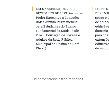
LEI Nº 533/2023, DE 21 DE
LEI Nº 5
DEZEMBRO DE 2023 (Autoriza o
DEZEMBR
Poder Executivo a Conceder
sobre o 
Bolsa Auxílio Permanência
de edific
para Estudantes do Ensino
edificáve
Fundamental da Modalidade
domínio 
EJA – Educação de Jovens e
para poss
Adultos da Rede Pública
extensão
Municipal de Ensino de Dom
edificáve
Eliseu)
do munic
Os comentários estão fechados.