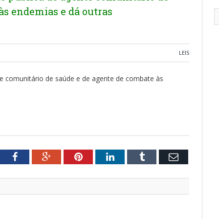
às endemias e dá outras
LEIS
e comunitário de saúde e de agente de combate às
tter
Facebook
Google+
Pinterest
LinkedIn
Tumblr
Email