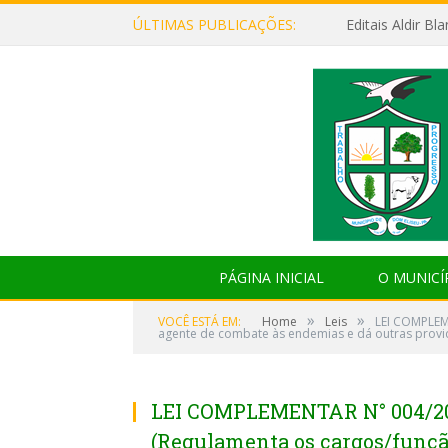
ÚLTIMAS PUBLICAÇÕES:
Editais Aldir B
PÁGINA INICIAL
O MUNICÍ
»
»
VOCÊ ESTÁ EM:
Home
Leis
LEI COMPLEM
agente de combate às endemias e dá outras provi
LEI COMPLEMENTAR N° 004/20
(Regulamenta os cargos/funçã