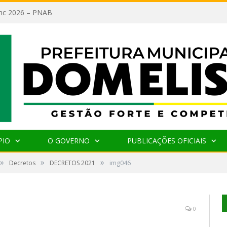
lanc 2026 – PNAB
PIO
O GOVERNO
PUBLICAÇÕES OFICIAIS
»
»
»
Decretos
DECRETOS 2021
img046
0