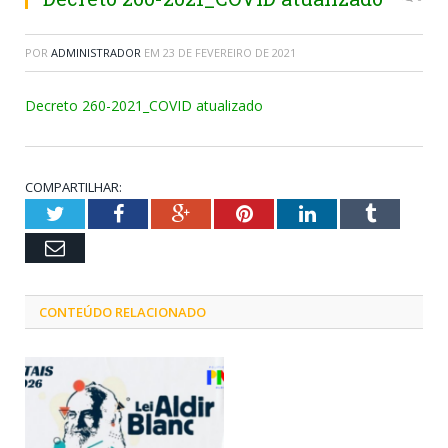
POR
ADMINISTRADOR
EM
23 DE FEVEREIRO DE 2021
Decreto 260-2021_COVID atualizado
COMPARTILHAR:
Twitter
Facebook
Google+
Pinterest
LinkedIn
Tumblr
Email
CONTEÚDO RELACIONADO