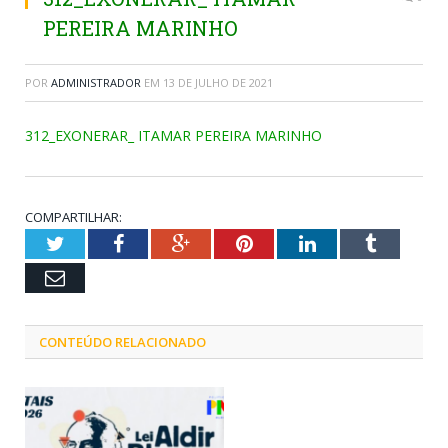
PEREIRA MARINHO
POR
ADMINISTRADOR
EM
13 DE JULHO DE 2021
312_EXONERAR_ ITAMAR PEREIRA MARINHO
COMPARTILHAR:
Twitter
Facebook
Google+
Pinterest
LinkedIn
Tumblr
Email
CONTEÚDO RELACIONADO