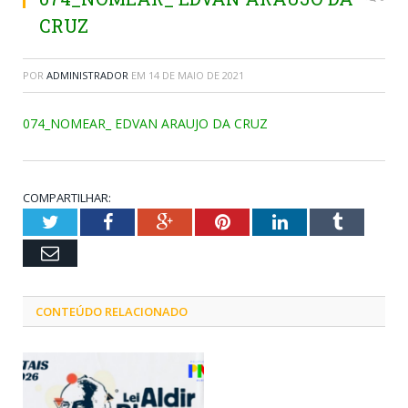
CRUZ
POR
ADMINISTRADOR
EM
14 DE MAIO DE 2021
074_NOMEAR_ EDVAN ARAUJO DA CRUZ
COMPARTILHAR:
Twitter
Facebook
Google+
Pinterest
LinkedIn
Tumblr
Email
CONTEÚDO RELACIONADO