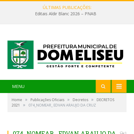
ÚLTIMAS PUBLICAÇÕES:
Editais Aldir Blanc 2026 – PNAB
MENU
»
»
»
Home
Publicações Oficiais
Decretos
DECRETOS
»
2021
074_NOMEAR_ EDVAN ARAUJO DA CRUZ
074_NOMEAR_ EDVAN ARAUJO DA
0