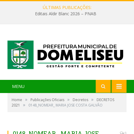
ÚLTIMAS PUBLICAÇÕES:
Editais Aldir Blanc 2026 – PNAB
MENU
»
»
»
Home
Publicações Oficiais
Decretos
DECRETOS
»
2021
0148_NOMEAR_ MARIA JOSE COSTA GALVÃO
0148_NOMEAR_ MARIA JOSE
0