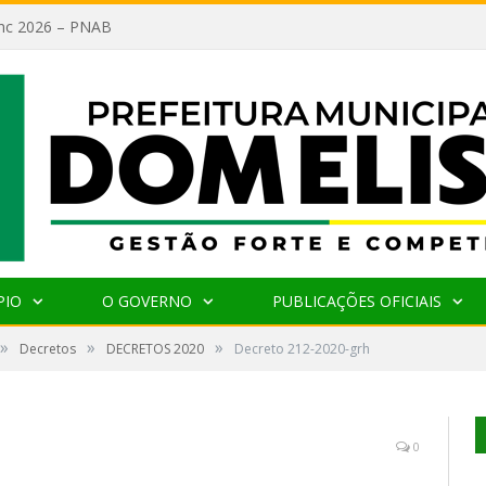
lanc 2026 – PNAB
PIO
O GOVERNO
PUBLICAÇÕES OFICIAIS
»
»
»
Decretos
DECRETOS 2020
Decreto 212-2020-grh
0