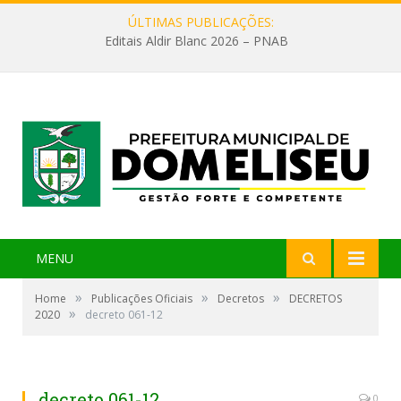
ÚLTIMAS PUBLICAÇÕES:
Editais Aldir Blanc 2026 – PNAB
MENU
»
»
»
Home
Publicações Oficiais
Decretos
DECRETOS
»
2020
decreto 061-12
decreto 061-12
0