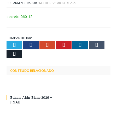
POR
ADMINISTRADOR
EM
4 DE DEZEMBRO DE 2020
decreto 060-12
COMPARTILHAR:
Twitter
Facebook
Google+
Pinterest
LinkedIn
Tumblr
Email
CONTEÚDO RELACIONADO
Editais Aldir Blanc 2026 –
PNAB