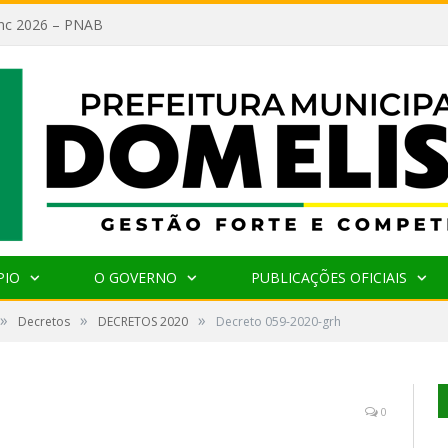
lanc 2026 – PNAB
PIO
O GOVERNO
PUBLICAÇÕES OFICIAIS
»
»
»
Decretos
DECRETOS 2020
Decreto 059-2020-grh
0