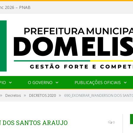
lanc 2026 – PNAB
PIO
O GOVERNO
PUBLICAÇÕES OFICIAIS
»
»
»
Decretos
DECRETOS 2020
690_EXONERAR_WANDERSON DOS SANT
 DOS SANTOS ARAUJO
0