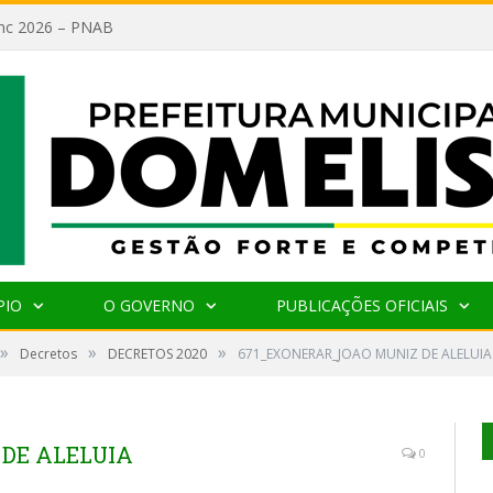
lanc 2026 – PNAB
PIO
O GOVERNO
PUBLICAÇÕES OFICIAIS
»
»
»
Decretos
DECRETOS 2020
671_EXONERAR_JOAO MUNIZ DE ALELUIA
DE ALELUIA
0