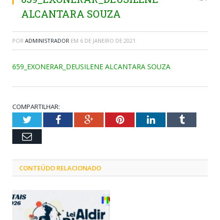
ALCANTARA SOUZA
POR
ADMINISTRADOR
EM
6 DE JANEIRO DE 2021
659_EXONERAR_DEUSILENE ALCANTARA SOUZA
COMPARTILHAR:
Twitter
Facebook
Google+
Pinterest
LinkedIn
Tumblr
Email
CONTEÚDO RELACIONADO