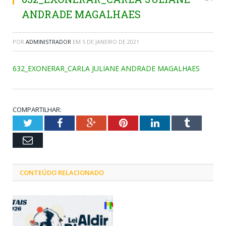
ANDRADE MAGALHAES
POR
ADMINISTRADOR
EM
5 DE JANEIRO DE 2021
632_EXONERAR_CARLA JULIANE ANDRADE MAGALHAES
COMPARTILHAR:
Twitter
Facebook
Google+
Pinterest
LinkedIn
Tumblr
Email
CONTEÚDO RELACIONADO