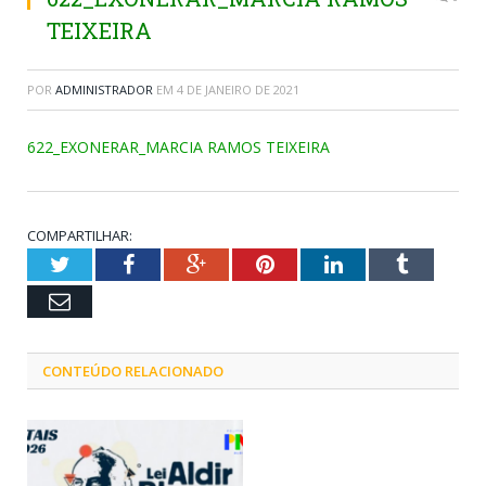
TEIXEIRA
POR
ADMINISTRADOR
EM
4 DE JANEIRO DE 2021
622_EXONERAR_MARCIA RAMOS TEIXEIRA
COMPARTILHAR:
Twitter
Facebook
Google+
Pinterest
LinkedIn
Tumblr
Email
CONTEÚDO RELACIONADO