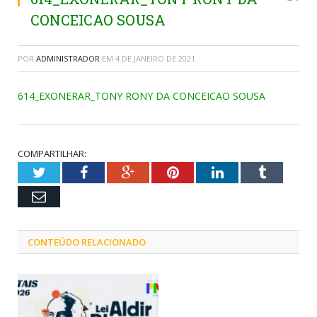
CONCEICAO SOUSA
POR
ADMINISTRADOR
EM
4 DE JANEIRO DE 2021
614_EXONERAR_TONY RONY DA CONCEICAO SOUSA
COMPARTILHAR:
Twitter
Facebook
Google+
Pinterest
LinkedIn
Tumblr
Email
CONTEÚDO RELACIONADO