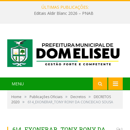
ÚLTIMAS PUBLICAÇÕES:
Editais Aldir Blanc 2026 – PNAB
MENU
»
»
»
Home
Publicações Oficiais
Decretos
DECRETOS
»
2020
614_EXONERAR_TONY RONY DA CONCEICAO SOUSA
614_EXONERAR_TONY RONY DA
0