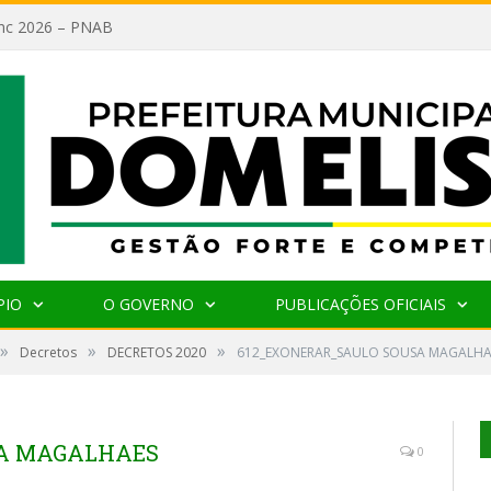
lanc 2026 – PNAB
PIO
O GOVERNO
PUBLICAÇÕES OFICIAIS
»
»
»
Decretos
DECRETOS 2020
612_EXONERAR_SAULO SOUSA MAGALHA
SA MAGALHAES
0