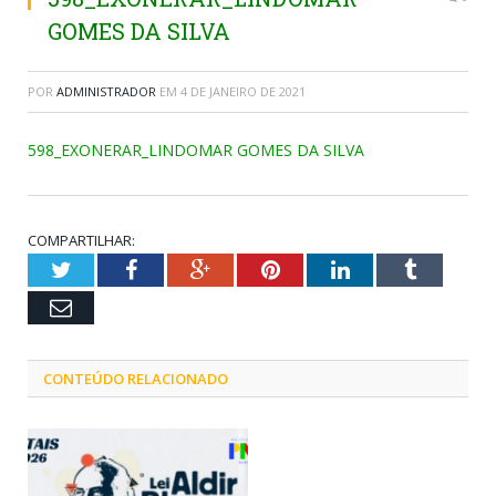
GOMES DA SILVA
POR
ADMINISTRADOR
EM
4 DE JANEIRO DE 2021
598_EXONERAR_LINDOMAR GOMES DA SILVA
COMPARTILHAR:
Twitter
Facebook
Google+
Pinterest
LinkedIn
Tumblr
Email
CONTEÚDO RELACIONADO