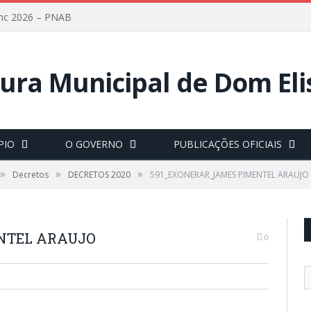
lanc 2026 – PNAB
PIO
O GOVERNO
PUBLICAÇÕES OFICIAIS
»
»
»
Decretos
DECRETOS 2020
591_EXONERAR_JAMES PIMENTEL ARAUJO
NTEL ARAUJO
0