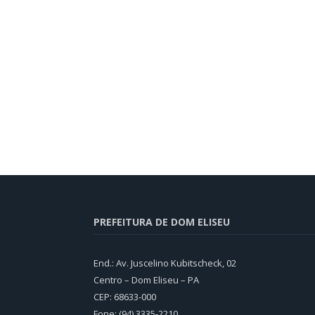
PREFEITURA DE DOM ELISEU
End.: Av. Juscelino Kubitscheck, 02
Centro – Dom Eliseu – PA
CEP: 68633-000
Fone: (94) 3335-2210