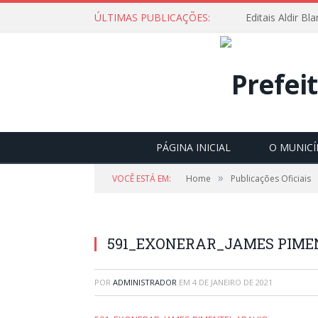
ÚLTIMAS PUBLICAÇÕES:
Editais Aldir B
PÁGINA INICIAL
O MUNICÍ
»
VOCÊ ESTÁ EM:
Home
Publicações Oficiais
591_EXONERAR_JAMES PIME
POR
ADMINISTRADOR
EM
4 DE JANEIRO DE 2021