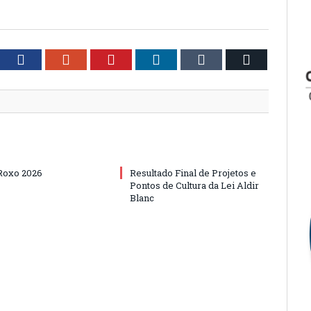
tter
Facebook
Google+
Pinterest
LinkedIn
Tumblr
Email
Roxo 2026
Resultado Final de Projetos e
Pontos de Cultura da Lei Aldir
Blanc