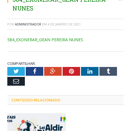
NUNES
POR
ADMINISTRADOR
EM
4 DE JANEIRO DE 2021
584_EXONERAR_GEAN PEREIRA NUNES
COMPARTILHAR:
Twitter
Facebook
Google+
Pinterest
LinkedIn
Tumblr
Email
CONTEÚDO RELACIONADO