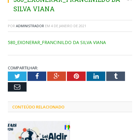
SILVA VIANA
POR
ADMINISTRADOR
EM
4 DE JANEIRO DE 2021
580_EXONERAR_FRANCINILDO DA SILVA VIANA
COMPARTILHAR:
Twitter
Facebook
Google+
Pinterest
LinkedIn
Tumblr
Email
CONTEÚDO RELACIONADO