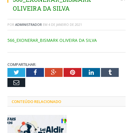
OLIVEIRA DA SILVA
POR
ADMINISTRADOR
EM
4 DE JANEIRO DE 2021
566_EXONERAR_BISMARK OLIVEIRA DA SILVA
COMPARTILHAR:
Twitter
Facebook
Google+
Pinterest
LinkedIn
Tumblr
Email
CONTEÚDO RELACIONADO