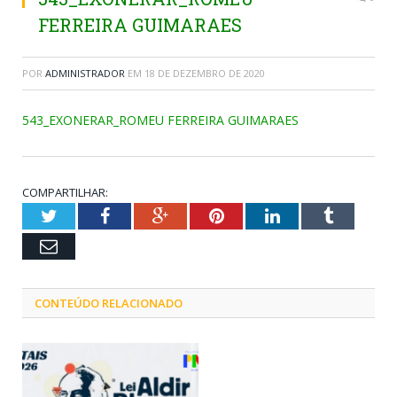
FERREIRA GUIMARAES
POR
ADMINISTRADOR
EM
18 DE DEZEMBRO DE 2020
543_EXONERAR_ROMEU FERREIRA GUIMARAES
COMPARTILHAR:
Twitter
Facebook
Google+
Pinterest
LinkedIn
Tumblr
Email
CONTEÚDO RELACIONADO