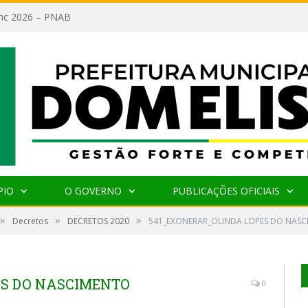
lanc 2026 – PNAB
PIO
O GOVERNO
PUBLICAÇÕES OFICIAIS
»
»
»
Decretos
DECRETOS 2020
541_EXONERAR_OLINDA LOPES DO NAS
ES DO NASCIMENTO
0