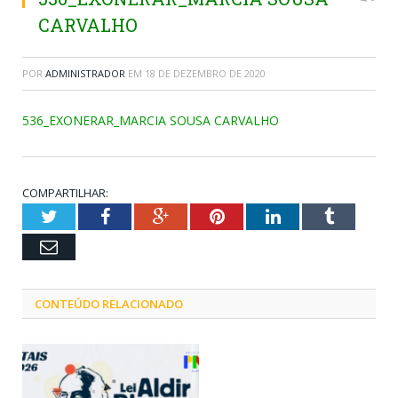
CARVALHO
POR
ADMINISTRADOR
EM
18 DE DEZEMBRO DE 2020
536_EXONERAR_MARCIA SOUSA CARVALHO
COMPARTILHAR:
Twitter
Facebook
Google+
Pinterest
LinkedIn
Tumblr
Email
CONTEÚDO RELACIONADO