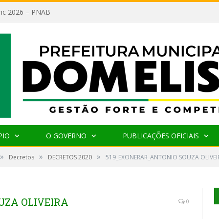
lanc 2026 – PNAB
PIO
O GOVERNO
PUBLICAÇÕES OFICIAIS
»
»
»
Decretos
DECRETOS 2020
519_EXONERAR_ANTONIO SOUZA OLIVEI
UZA OLIVEIRA
0