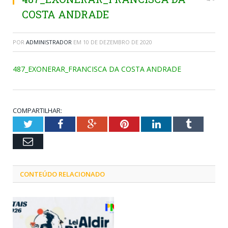
COSTA ANDRADE
POR
ADMINISTRADOR
EM
10 DE DEZEMBRO DE 2020
487_EXONERAR_FRANCISCA DA COSTA ANDRADE
COMPARTILHAR:
Twitter
Facebook
Google+
Pinterest
LinkedIn
Tumblr
Email
CONTEÚDO RELACIONADO