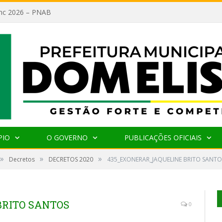
lanc 2026 – PNAB
PIO
O GOVERNO
PUBLICAÇÕES OFICIAIS
»
»
»
Decretos
DECRETOS 2020
435_EXONERAR_JAQUELINE BRITO SANTO
BRITO SANTOS
0