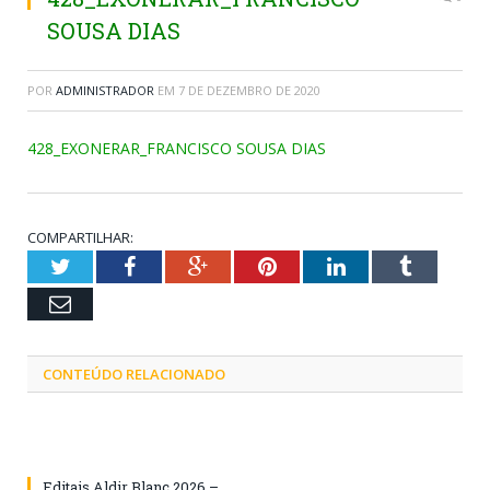
SOUSA DIAS
POR
ADMINISTRADOR
EM
7 DE DEZEMBRO DE 2020
428_EXONERAR_FRANCISCO SOUSA DIAS
COMPARTILHAR:
Twitter
Facebook
Google+
Pinterest
LinkedIn
Tumblr
Email
CONTEÚDO RELACIONADO
Editais Aldir Blanc 2026 –