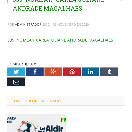
ANDRADE MAGALHAES
POR
ADMINISTRADOR
EM
24 DE NOVEMBRO DE 2020
339_NOMEAR_CARLA JULIANE ANDRADE MAGALHAES
COMPARTILHAR:
Twitter
Facebook
Google+
Pinterest
LinkedIn
Tumblr
Email
CONTEÚDO RELACIONADO