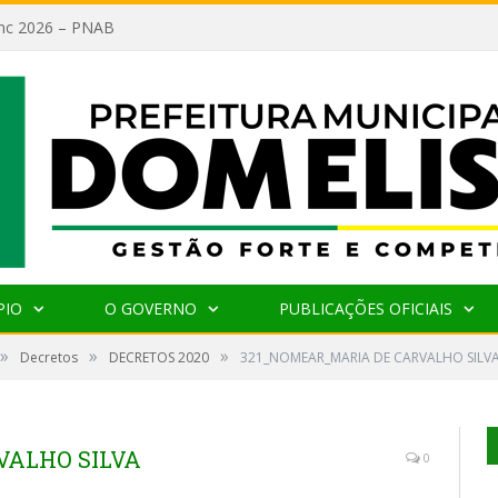
lanc 2026 – PNAB
PIO
O GOVERNO
PUBLICAÇÕES OFICIAIS
»
»
»
Decretos
DECRETOS 2020
321_NOMEAR_MARIA DE CARVALHO SILV
VALHO SILVA
0