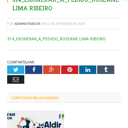
LIMA RIBEIRO
POR
ADMINISTRADOR
EM
22 DE SETEMBRO DE 2020
314_EXONERAR_A_PEDIDO_ROSEANE LIMA RIBEIRO
COMPARTILHAR:
Twitter
Facebook
Google+
Pinterest
LinkedIn
Tumblr
Email
CONTEÚDO RELACIONADO