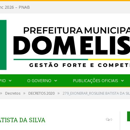
lanc 2026 – PNAB
PIO
O GOVERNO
PUBLICAÇÕES OFICIAIS
»
»
»
Decretos
DECRETOS 2020
279_EXONERAR_ROSILENE BATISTA DA SI
TISTA DA SILVA
0