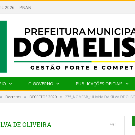
lanc 2026 – PNAB
PIO
O GOVERNO
PUBLICAÇÕES OFICIAIS
»
»
»
Decretos
DECRETOS 2020
275_NOMEAR_JULIANA DA SILVA DE OLIVE
LVA DE OLIVEIRA
0